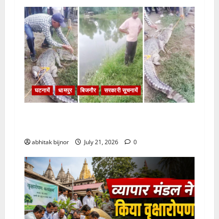
घटनायें
धामपुर
बिजनौर
सरकारी सूचनायें
मछली के जाल में फंसा 8 फीट का मगरमच्छ, वन विभाग ने
किया रेस्क्यू
abhitak bijnor
July 21, 2026
0