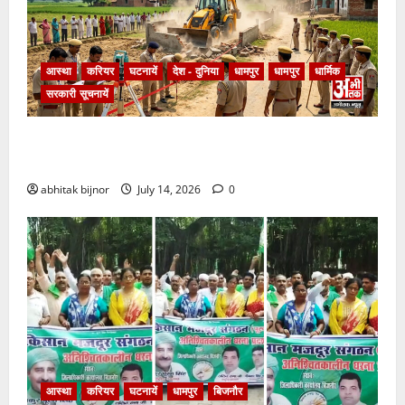
आस्था
करियर
घटनायें
देश - दुनिया
धामपुर
धामपुर
धार्मिक
सरकारी सूचनायें
चक रोड पर चला बुलडोजर, सरकारी जमीन से हटाया अवैध
कब्जा
abhitak bijnor
July 14, 2026
0
आस्था
करियर
घटनायें
धामपुर
बिजनौर