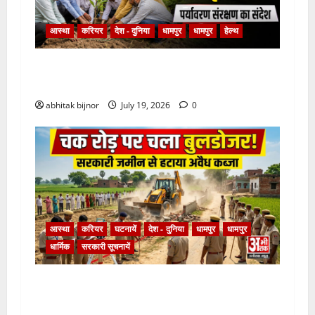
आस्था
करियर
देश - दुनिया
धामपुर
धामपुर
हेल्थ
पर्यावरण संरक्षण का संदेशः उद्योग व्यापार मंडल ने बड़ा
शिव मंदिर परिसर में किया वृक्षारोपण
abhitak bijnor
July 19, 2026
0
आस्था
करियर
घटनायें
देश - दुनिया
धामपुर
धामपुर
धार्मिक
सरकारी सूचनायें
चक रोड पर चला बुलडोजर, सरकारी जमीन से हटाया
अवैध कब्जा