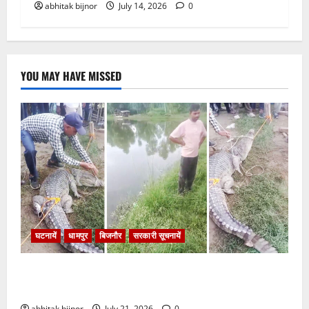
abhitak bijnor
July 14, 2026
0
YOU MAY HAVE MISSED
घटनायें
धामपुर
बिजनौर
सरकारी सूचनायें
मछली के जाल में फंसा 8 फीट का मगरमच्छ, वन विभाग ने किया
रेस्क्यू
abhitak bijnor
July 21, 2026
0