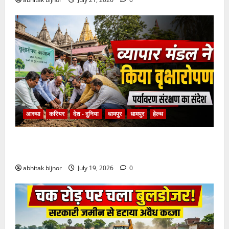
आस्था
करियर
देश - दुनिया
धामपुर
धामपुर
हेल्थ
पर्यावरण संरक्षण का संदेशः उद्योग व्यापार मंडल ने बड़ा शिव
मंदिर परिसर में किया वृक्षारोपण
abhitak bijnor
July 19, 2026
0