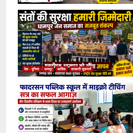
देश - दुनिया
धामपुर
धार्मिक
सरकारी सूचनायें