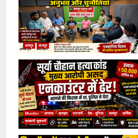
धामपुर
धामपुर
Murder
अपराध
क्राइम
घटनायें
देश - दुनिया
धामपुर
धार्मिक
सरकारी सूचनायें