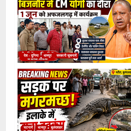
देश - दुनिया
धामपुर
सरकारी सूचनायें
घटनायें
धामपुर
बुलंदशहर