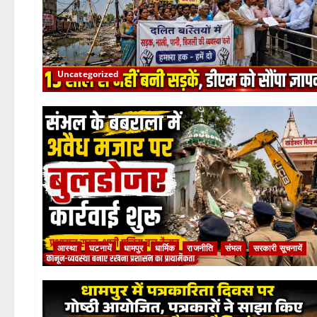
Uncategorized
आस्था
घटनायें
धामपुर
धार्मिक
राजनीति
संभल
सरकारी सूचनायें