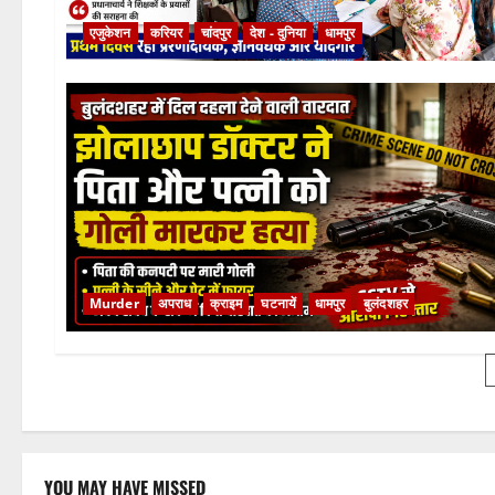
एजुकेशन
करियर
चांदपुर
देश - दुनिया
धामपुर
Murder
अपराध
क्राइम
घटनायें
धामपुर
बुलंदशहर
YOU MAY HAVE MISSED